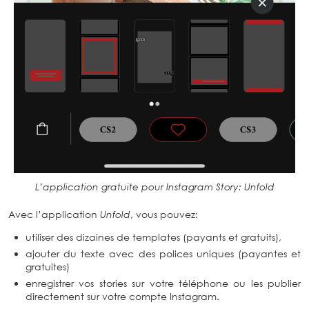
L’application gratuite pour Instagram Story: Unfold
Avec l’application
Unfold
, vous pouvez:
utiliser des dizaines de templates (payants et gratuits),
ajouter du texte avec des polices uniques (payantes et
gratuites)
enregistrer vos stories sur votre téléphone ou les publier
directement sur votre compte Instagram.