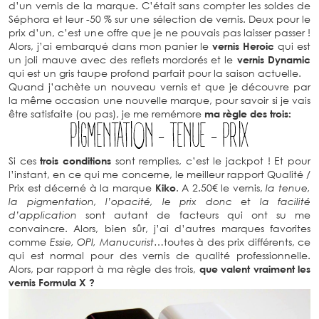
d’un vernis de la marque. C’était sans compter les soldes de
Séphora et leur -50 % sur une sélection de vernis. Deux pour le
prix d’un, c’est une offre que je ne pouvais pas laisser passer !
Alors, j’ai embarqué dans mon panier le
vernis Heroic
qui est
un joli mauve avec des reflets mordorés et le
vernis Dynamic
qui est un gris taupe profond parfait pour la saison actuelle.
Quand j’achète un nouveau vernis et que je découvre par
la même occasion une nouvelle marque, pour savoir si je vais
être satisfaite (ou pas), je me remémore
ma règle des trois:
Si ces
trois conditions
sont remplies, c’est le jackpot ! Et pour
l’instant, en ce qui me concerne, le meilleur rapport Qualité /
Prix est décerné à la marque
Kiko
. A 2.50€ le vernis,
la tenue,
la pigmentation, l’opacité, le prix donc
et
la facilité
d’application
sont autant de facteurs qui ont su me
convaincre. Alors, bien sûr, j’ai d’autres marques favorites
comme
Essie, OPI, Manucurist
…toutes à des prix différents, ce
qui est normal pour des vernis de qualité professionnelle.
Alors, par rapport à ma règle des trois,
que valent vraiment les
vernis Formula X ?