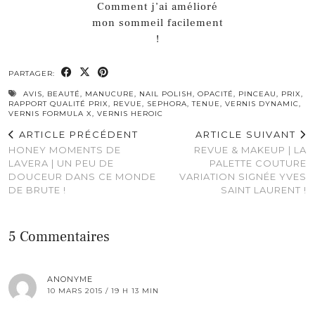
Comment j’ai amélioré
mon sommeil facilement
!
PARTAGER:
AVIS
,
BEAUTÉ
,
MANUCURE
,
NAIL POLISH
,
OPACITÉ
,
PINCEAU
,
PRIX
,
RAPPORT QUALITÉ PRIX
,
REVUE
,
SEPHORA
,
TENUE
,
VERNIS DYNAMIC
,
VERNIS FORMULA X
,
VERNIS HEROIC
ARTICLE PRÉCÉDENT
ARTICLE SUIVANT
HONEY MOMENTS DE
REVUE & MAKEUP | LA
LAVERA | UN PEU DE
PALETTE COUTURE
DOUCEUR DANS CE MONDE
VARIATION SIGNÉE YVES
DE BRUTE !
SAINT LAURENT !
5 Commentaires
ANONYME
10 MARS 2015 / 19 H 13 MIN