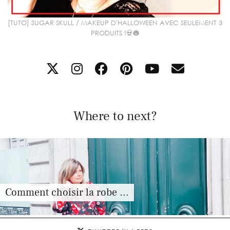
[TUTO] SUGAR SKULL / MAKEUP D'HALLOWEEN AVEC SEULEMENT 3
PRODUITS !💀🎃
Where to next?
Comment choisir la robe …