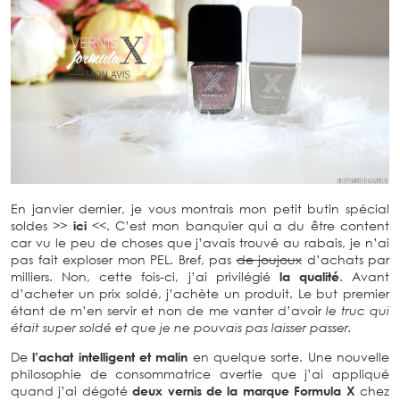
En janvier dernier, je vous montrais mon petit butin spécial
soldes >>
ici
<<. C’est mon banquier qui a du être content
car vu le peu de choses que j’avais trouvé au rabais, je n’ai
pas fait exploser mon PEL. Bref, pas
de joujoux
d’achats par
milliers. Non, cette fois-ci, j’ai privilégié
la qualité
. Avant
d’acheter un prix soldé, j’achète un produit. Le but premier
étant de m’en servir et non de me vanter d’avoir
le truc qui
était super soldé et que je ne pouvais pas laisser passer.
De
l’achat intelligent et malin
en quelque sorte. Une nouvelle
philosophie de consommatrice avertie que j’ai appliqué
quand j’ai dégoté
deux vernis de la marque
Formula X
chez