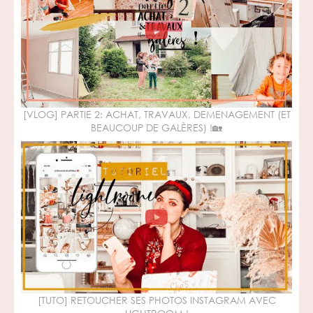
[VLOG] PARTIE 2: ACHAT, TRAVAUX, DEMENAGEMENT (ET
BEAUCOUP DE GALÈRES) !🏡
[TUTO] RETOUCHER SES PHOTOS INSTAGRAM AVEC