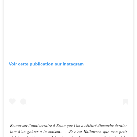
Voir cette publication sur Instagram
Retour sur l’anniversaire d’Estao que l’on a célébré dimanche
dernier lors d’un goûter à la maison… …Et c’est Halloween que
mon petit chéri a choisi comme thématique ! ➡️Je pense que j’ai
relevé le challenge non ?👻🎃 ➕TOUTES LES RÉFÉRENCES DE
LA DECO UTILISÉE SUR LE BLOG: https://bit.ly/31FR6yy –
#halloween #halloweenmakeup #halloweendecor
#halloweencostume #halloweenparty #halloween2020
#halloweenfood #halloweencake #trickortreat #boo #anniversaire