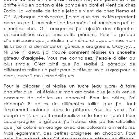
année, mon fils Estao m’a demandé un gâteau
« araignée ».
Okayyyy…
Ni une ni deux, j’ai trouvé
comment réaliser un chouette gâteau d’araignée
. Vous me
connaissez, j’essaie d’aller au plus simple. C’est ainsi que
j’ai réalisé 2 gâteaux de différentes tailles: un petit pour la
tête et un plus gros pour le corps, avec 2 moules
spécifiques.
Pour le décorer, j’ai réalisé un sucre (eau+sucre) à faire
chauffer que j’ai étalé sur mon araignée que je suis venue
parsemer de pépites au chocolat. Pour les pâtes, j’ai
découpé 8 pailles de différentes tailles que j’ai tout
simplement enfoncé dans le gâteau. Pour les yeux, j’ai
coupé en 2, un petit marshmallow et le tour est joué ! Pour
accompagner le gâteau, j’ai réalisé des petites citrouilles
que j’ai coloré en orange avec des colorants alimentaires.
Mais également, des petites araignées en chocolat. Pour
cela, j’ai acheté chez Gifi deux moules à gâteau en
silicone. Côté boisson, dans ma fontaine/citrouille, j’ai versé
non pas du jus de citrouille mais de l’oasis pour rappeler la
couleur de la citrouille.