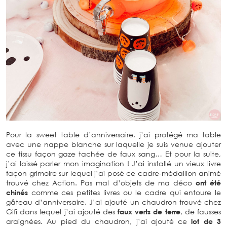
Pour la sweet table d’anniversaire, j’ai protégé ma table
avec une nappe blanche sur laquelle je suis venue ajouter
ce tissu façon gaze tachée de faux sang… Et pour la suite,
j’ai laissé parler mon imagination ! J’ai installé un vieux livre
façon grimoire sur lequel j’ai posé ce cadre-médaillon
animé trouvé chez Action. Pas mal d’objets de ma déco
ont été chinés
comme ces petites livres ou le cadre qui
entoure le gâteau d’anniversaire. J’ai ajouté un chaudron
trouvé chez Gifi dans lequel j’ai ajouté des
faux verts de
terre
, de fausses araignées. Au pied du chaudron, j’ai
ajouté ce
lot de 3 bouteilles façon « potions de sorcière »
.
Elles sont en verre et très bien imitées, trouvées chez Fête
Sensation. Les petites citrouilles et autres décorations qui
s’allument viennent de chez Gifi. Quand j’organise ce
genre de petite fête, j’aime que les gens se servent eux à
boire via des fontaines à boire. Et j’ai trouvé cette