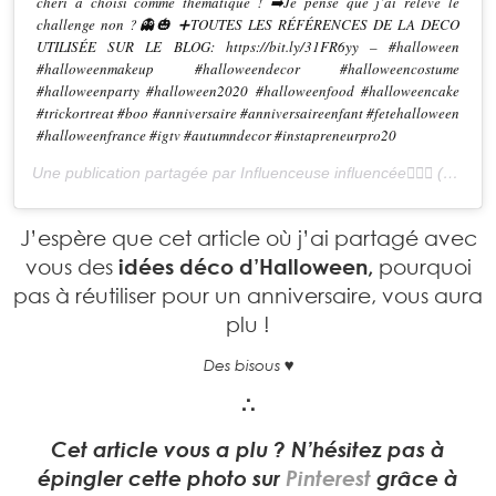
#anniversaireenfant #fetehalloween #halloweenfrance #igtv
#autumndecor #instapreneurpro20
Une publication partagée par Influenceuse influencée🤷🏼‍♀️ (@julieetsesfutilites) le
J’espère que cet article où j’ai partagé
avec vous des
idées déco d’Halloween,
pourquoi pas à réutiliser pour un
anniversaire, vous aura plu !
Des bisous ♥
‍∴
Cet article vous a plu ? N’hésitez pas à
épingler cette photo sur
Pinterest
grâce à
l’icône qui se trouve en haut à gauche: