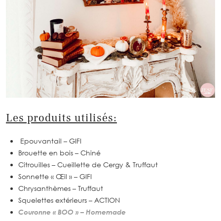
Les produits utilisés:
Epouvantail – GIFI
Brouette en bois – Chiné
Citrouilles – Cueillette de Cergy & Truffaut
Sonnette « Œil » – GIFI
Chrysanthèmes – Truffaut
Squelettes extérieurs – ACTION
Couronne « BOO » – Homemade
Lanternes – IKEA
Panneau « saisons » – Homemade
Sculpture « WELCOME » – GIFI
Grand fantôme Entrée – GIFI
Toile et araignées – GIFI & ACTION
Lanternes dorées – GIFI