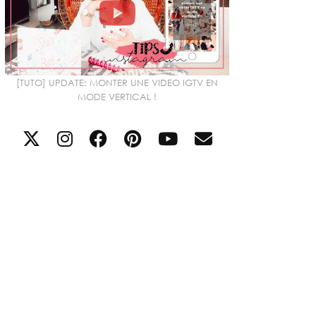
[TUTO] UPDATE: MONTER UNE VIDEO IGTV EN
MODE VERTICAL !