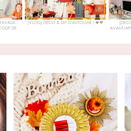
TRAVAUX,
[VLOG] DECO & DIY D'AUTOMNE ! 🍁🧡
[DECO
COUP DE
AVANT/AP