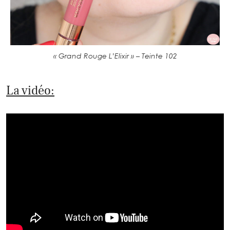
« Grand Rouge L’Elixir » – Teinte 102
La vidéo: