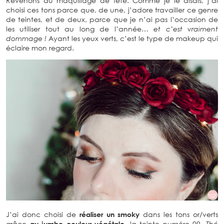
Revenons au maquillage de fête. Comme je le disais, j’ai
choisi ces tons parce que, de une, j’adore travailler ce genre
de teintes, et de deux, parce que je n’ai pas l’occasion de
les utiliser tout au long de l’année…
et c’est vraiment
dommage !
Ayant les yeux verts, c’est le type de makeup qui
éclaire mon regard.
J’ai donc choisi de
réaliser un smoky
dans les tons or/verts
grâce
au jumbo couleur végétale
, la teinte numéro 09,
Thé