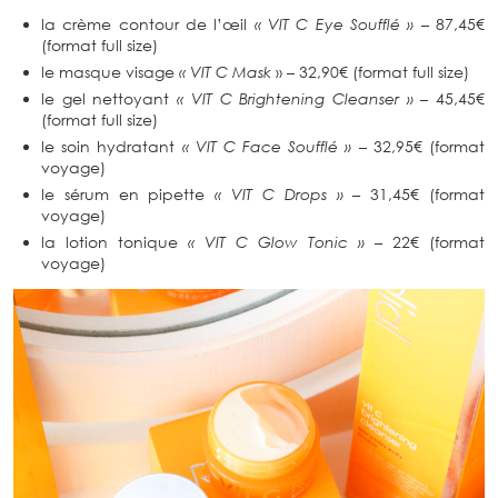
la crème contour de l’œil
« VIT C Eye Soufflé »
– 87,45€
(format full size)
le masque visage
« VIT C Mask
» – 32,90€ (format full size)
le gel nettoyant
« VIT C Brightening Cleanser »
– 45,45€
(format full size)
le soin hydratant
« VIT C Face Soufflé »
– 32,95€ (format
voyage)
le sérum en pipette
« VIT C Drops »
– 31,45€ (format
voyage)
la lotion tonique
« VIT C Glow Tonic »
– 22€ (format
voyage)