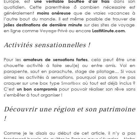
Europe, est
une véritable bouffée d’air frais
dans son
quotidien. Cette parenthèse
ô combien nécessaire
est
généralement
moins onéreuse
que de
vraies vacances
à
l’autre bout du monde. Il est même possible de trouver de
jolies destinations de dernière minute
sur des sites de voyage
en ligne comme
Voyage Privé
ou encore
LastMinute.com
.
Activités sensationnelles !
Pour les
amateurs de sensations fortes
, cela peut être une
chouette activité à faire seul(e) ou entre amis. Vol en
parapente, saut en parachute, stage de pilotage… Si vous
aimez les activités à sensations, pourquoi pas alors ne pas
craquer sur une box type
Smartbox
où tout est déjà inclus ?
C’est
un bon compromis
pour pouvoir réaliser son rêve sans
s’embêter à tout organiser !
Découvrir une région et son patrimoine
!
Comme je le disais au début de cet article, il n’y a pas
forcément besoin de quitter la France pour s’évader… Notre