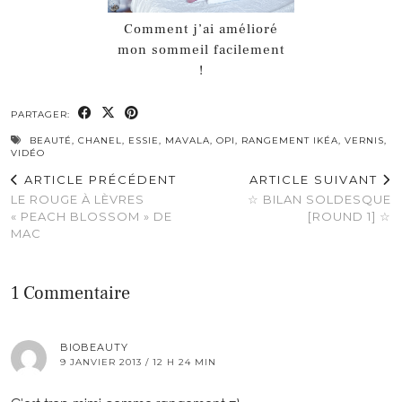
Comment j’ai amélioré
mon sommeil facilement
!
PARTAGER:
BEAUTÉ
,
CHANEL
,
ESSIE
,
MAVALA
,
OPI
,
RANGEMENT IKÉA
,
VERNIS
,
VIDÉO
ARTICLE PRÉCÉDENT
ARTICLE SUIVANT
LE ROUGE À LÈVRES
☆ BILAN SOLDESQUE
« PEACH BLOSSOM » DE
[ROUND 1] ☆
MAC
1 Commentaire
BIOBEAUTY
9 JANVIER 2013 / 12 H 24 MIN