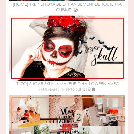
[HOME] TRI, NETTOYAGE ET RANGEMENT DE TOUTE MA
CUISINE !😱
[TUTO] SUGAR SKULL / MAKEUP D'HALLOWEEN AVEC
SEULEMENT 3 PRODUITS !💀🎃