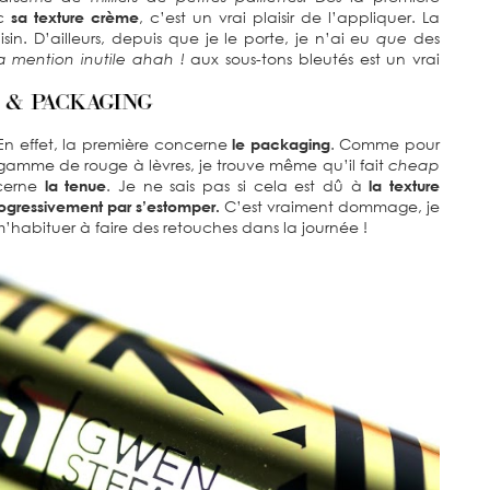
ec
sa texture crème
, c’est un vrai plaisir de l’appliquer. La
in. D’ailleurs, depuis que je le porte, je n’ai eu
que
des
la mention inutile ahah !
aux sous-tons bleutés est un vrai
n effet, la première concerne
le packaging
. Comme pour
la gamme de rouge à lèvres, je trouve même qu’il fait
cheap
ncerne
la tenue
. Je ne sais pas si cela est dû à
la texture
ogressivement par s’estomper.
C’est vraiment dommage, je
m’habituer à faire des retouches dans la journée !