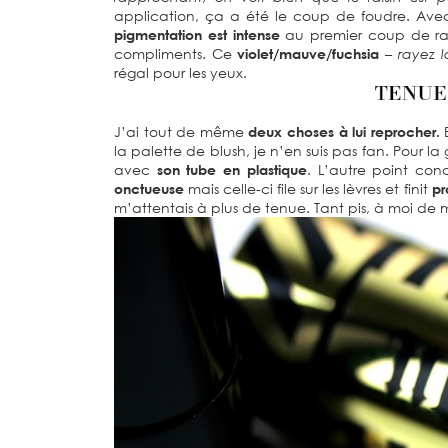
application, ça a été le coup de foudre. Av
pigmentation est intense
au premier coup de rais
compliments. Ce
violet/mauve/fuchsia
– rayez 
régal pour les yeux.
J’ai tout de même
deux choses à lui reprocher.
E
la palette de blush, je n’en suis pas fan. Pour 
avec
son tube en plastique
. L’autre point co
onctueuse
mais celle-ci file sur les lèvres et finit
pr
m’attentais à plus de tenue. Tant pis, à moi de 