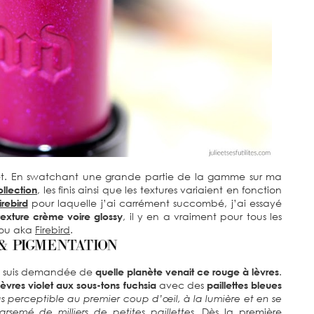
ujet. En swatchant une grande partie de la gamme sur ma
llection
, les finis ainsi que les textures variaient en fonction
irebird
pour laquelle j’ai carrément succombé, j’ai essayé
texture crème voire glossy
, il y en a vraiment pour tous les
chou aka
Firebird
.
me suis demandée de
quelle planète venait ce rouge à lèvres
.
èvres violet aux sous-tons fuchsia
avec des
paillettes bleues
s perceptible au premier coup d’œil, à la lumière et en se
rsemé de milliers de petites paillettes.
Dès la première