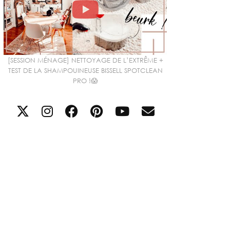
[SESSION MÉNAGE] NETTOYAGE DE L’EXTRÊME +
TEST DE LA SHAMPOUINEUSE BISSELL SPOTCLEAN
PRO !😱