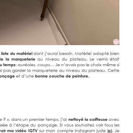
 liste du matériel
dont j’aurai besoin. Matériel adapté bien
de la marqueterie
au niveau du plateau. Le vernis était
du temps
:
auréoles, coups…
Je n’avais pas le choix même si
rai pas garder la marqueterie au niveau du plateau. Cette
ponçage
et d’une
bonne couche de peinture.
 ? »,
dans un premier temps, j’ai
nettoyé la coiffeuse
avec
ssée à l’étape du ponçage. Si vous souhaitez voir tous les
 voir ma vidéo IGTV
sur mon compte Instagram juste
ici
. Je