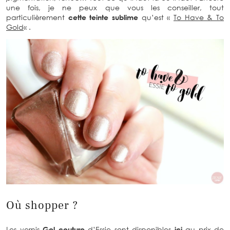
une fois, je ne peux que vous les conseiller, tout
particulièrement
cette teinte sublime
qu’est «
To Have & To
Gold
« .
Où shopper ?
Les vernis
Gel couture
d’Essie sont disponibles
ici
au prix de