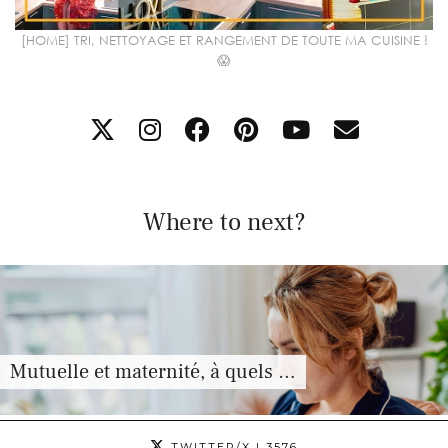
[HOME] TRI, NETTOYAGE ET RANGEMENT DE TOUTE MA CUISINE !
😱
Where to next?
Mutuelle et maternité, à quels …
TWITTER/X
| 3576