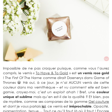
Impossible de ne pas craquer puisque, comme vous l’aurez
compris, le vernis «
To Have & To Gold
» est
un vernis rose gold
!
The First Of The Name
comme dirait Daenerys dans Game of
Thrones 😀 Hé oui, à ce jour, je n’ai AUCUN vernis de cette
couleur dans ma vernithèque
– et vu comment elle est bien
garnie, croyez-moi, c’est un exploit ahah !
Bref, une
couleur
unique et sublime
mais qu’en est-il de la qualité ? Et bien, pas
de mystère, comme ses comparses de la gamme
Gel couture
et dont je vous parlais
ici
, ce vernis est
irréprochable
.
Opacité,
pigmentation, tenue…
Tout ce qu’il faut là où il faut ! Encore