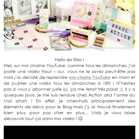
Hello les filles !
Hier, sur ma chaine YouTube, comme tous les dimanches, j’ai
posté une vidéo Haul
– oui, vous ne le savez peut-être pas
mais j’ai décidé de reprendre
ma chaine YouTube
en main et
de publier une vidéo tous les dimanches à 18H ! N’hésitez
pas à vous y abonner juste
ici
, ça me ferait très plaisir ;).
Il y a
quelques jours, je me suis rendue chez Action
aka
l’antre du
Mal
ahah !
En effet, je cherchais principalement des
éléments de déco pour le Blog mais j’y ai trouvé finalement
bien plus, pour pas cher en plus… Mais je vous laisse
découvrir tout ça dans ma vidéo ! 😉