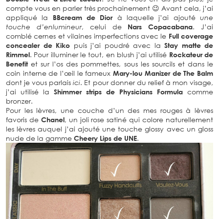
compte vous en parler très prochainement 😉 Avant cela, j’ai
appliqué la
BBcream de Dior
à laquelle j’ai ajouté
une
touche d’enlumineur
, celui de
Nars Copacabana
. J’ai
comblé cernes et vilaines imperfections avec le
Full coverage
concealer de Kiko
puis j’ai poudré avec la
Stay matte de
Rimmel
. Pour illuminer le tout, en blush j’ai utilisé
Rockateur de
Benefit
et sur l’os des pommettes, sous les sourcils et dans le
coin interne de l’œil le fameux
Mary-lou Manizer de The Balm
dont je vous parlais
ici
. Et pour donner du relief à mon visage,
j’ai utilisé la
Shimmer strips de Physicians Formula
comme
bronzer.
Pour les lèvres, une couche d’un des mes rouges à lèvres
favoris de
Chanel
, un joli rose satiné qui colore naturellement
les lèvres auquel j’ai ajouté une touche glossy avec un gloss
nude de la gamme
Cheery Lips de UNE
.