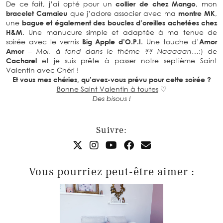
De ce fait, j’ai opté pour un
collier de chez Mango
, mon
bracelet Camaieu
que j’adore associer avec ma
montre MK
,
une
bague et également des boucles d’oreilles achetées chez
H&M
. Une manucure simple et adaptée à ma tenue de
soirée avec le vernis
Big Apple d’O.P.I
. Une touche d’
Amor
Amor
–
Moi, à fond dans le thème ?? Naaaaan
…;) de
Cacharel
et je suis prête à passer notre septième Saint
Valentin avec Chéri !
Et vous mes chéries, qu’avez-vous prévu pour cette soirée ?
Bonne Saint Valentin à toutes
♡
Des bisous !
Suivre:
Vous pourriez peut-être aimer :