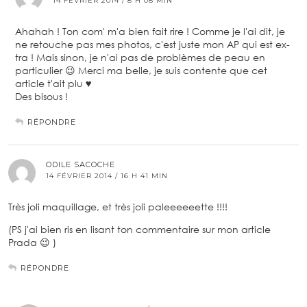
14 FÉVRIER 2014 / 8 H 08 MIN
Ahahah ! Ton com' m'a bien fait rire ! Comme je l'ai dit, je
ne retouche pas mes photos, c'est juste mon AP qui est ex-
tra ! Mais sinon, je n'ai pas de problèmes de peau en
particulier 😉 Merci ma belle, je suis contente que cet
article t'ait plu ♥
Des bisous !
RÉPONDRE
ODILE SACOCHE
14 FÉVRIER 2014 / 16 H 41 MIN
Très joli maquillage, et très joli paleeeeeette !!!!
(PS j'ai bien ris en lisant ton commentaire sur mon article
Prada 😉 )
RÉPONDRE