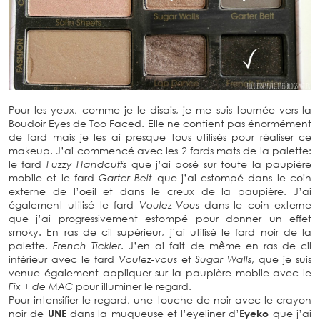
Pour les yeux, comme je le disais, je me suis tournée vers la
Boudoir Eyes de Too Faced. Elle ne contient pas énormément
de fard mais je les ai presque tous utilisés pour réaliser ce
makeup. J’ai commencé avec les 2 fards mats de la palette:
le fard
Fuzzy Handcuffs
que j’ai posé sur toute la paupière
mobile et le fard
Garter Belt
que j’ai estompé dans le coin
externe de l’oeil et dans le creux de la paupière. J’ai
également utilisé le fard
Voulez-Vous
dans le coin externe
que j’ai progressivement estompé pour donner un effet
smoky. En ras de cil supérieur, j’ai utilisé le fard noir de la
palette,
French Tickler
. J’en ai fait de même en ras de cil
inférieur avec le fard
Voulez-vous
et
Sugar Walls
, que je suis
venue également appliquer sur la paupière mobile avec le
Fix + de MAC
pour illuminer le regard.
Pour intensifier le regard, une touche de noir avec le crayon
noir de
UNE
dans la muqueuse et l’eyeliner d’
Eyeko
que j’ai