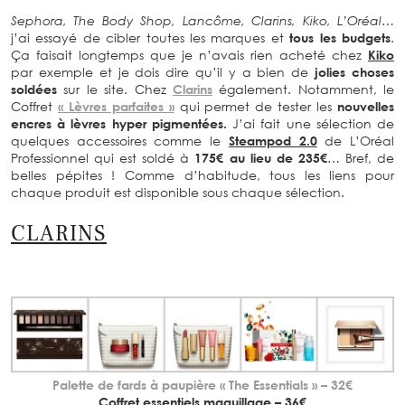
Sephora, The Body Shop, Lancôme, Clarins, Kiko, L’Oréal…
j’ai essayé de cibler toutes les marques et
tous les budgets
.
Ça faisait longtemps que je n’avais rien acheté chez
Kiko
par exemple et je dois dire qu’il y a bien de
jolies choses
soldées
sur le site. Chez
Clarins
également. Notamment, le
Coffret
« Lèvres parfaites »
qui permet de tester les
nouvelles
encres à lèvres hyper pigmentées.
J’ai fait une sélection de
quelques accessoires comme le
Steampod 2.0
de L’Oréal
Professionnel qui est soldé à
175€ au lieu de 235€
… Bref, de
belles pépites ! Comme d’habitude, tous les liens pour
chaque produit est disponible sous chaque sélection.
CLARINS
Palette de fards à paupière « The Essentials » – 32€
Coffret essentiels maquillage – 36€