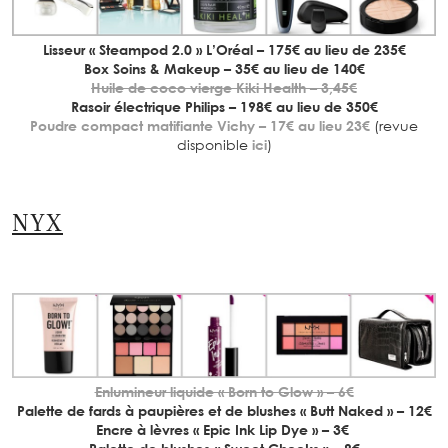
Lisseur « Steampod 2.0 » L’Oréal – 175€ au lieu de 235€
Box Soins & Makeup – 35€ au lieu de 140€
Huile de coco vierge Kiki Health – 3,45€
Rasoir électrique Philips – 198€ au lieu de 350€
Poudre compact matifiante Vichy – 17€ au lieu 23€
(revue
disponible
ici
)
NYX
Enlumineur liquide « Born to Glow » – 6€
Palette de fards à paupières et de blushes « Butt Naked » – 12€
Encre à lèvres « Epic Ink Lip Dye » – 3€