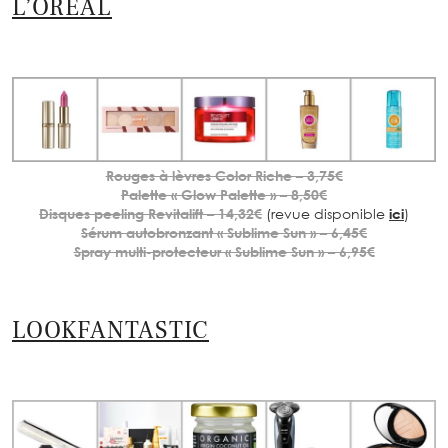
L’ORÉAL
Rouges à lèvres Color Riche – 3,75€
Palette « Glow Palette » – 8,50€
Disques peeling Revitalift – 14,32€
(revue disponible
ici
)
Sérum autobronzant « Sublime Sun » – 6,45€
Spray multi-protecteur « Sublime Sun » – 6,95€
LOOKFANTASTIC