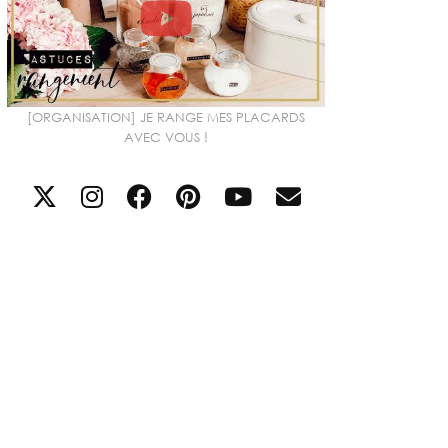
[ORGANISATION] JE RANGE MES PLACARDS
AVEC VOUS !