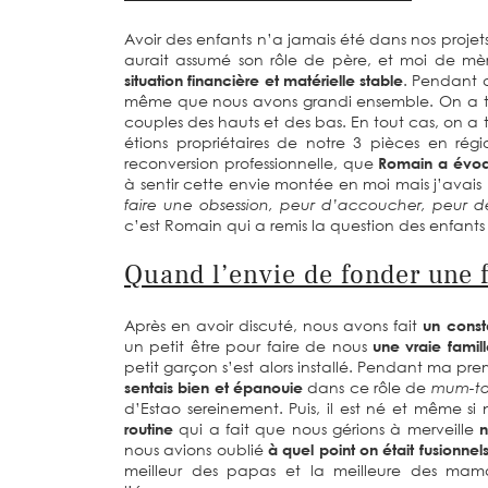
Avoir des enfants n’a jamais été dans nos projet
aurait assumé son rôle de père, et moi de mèr
situation financière et matérielle stable
. Pendant d
même que nous avons grandi ensemble. On a to
couples des hauts et des bas. En tout cas, on a 
étions propriétaires de notre 3 pièces en rég
reconversion professionnelle, que
Romain a évoqu
à sentir cette envie montée en moi mais j’avais
faire une obsession, peur d’accoucher, peur 
c’est Romain qui a remis la question des enfants
Quand l’envie de fonder une 
Après en avoir discuté, nous avons fait
un cons
un petit être pour faire de nous
une vraie famill
petit garçon s’est alors installé. Pendant ma pre
sentais bien et épanouie
dans ce rôle de
mum-to
d’Estao sereinement. Puis, il est né et même si n
routine
qui a fait que nous gérions à merveille
n
nous avions oublié
à quel point on était fusionnel
meilleur des papas et la meilleure des ma