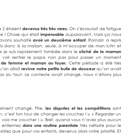
à 2 étaient
devenus très très rares.
On s’écroulait de fatigue
ée ! Chose qui était
impensable
auparavant. Mais ça nous
us avons souhaité
avoir un deuxième enfant
. Romain a repris
tais donc à la maison, seule, à m’occuper de mon lutin et
e je suis rapidement tombée dans le
cliché de la maman
 voir rentrer le papa non pas pour passer un moment
le de femme et maman au foyer.
Cette période a été très
u’on allait
revivre notre petite bulle de douceur
qu’on avait
s du tout. Le contexte avait changé, nous n’étions plus
aiment changé. Pire,
les disputes et les compétitions
sont
n, c’est ton tour de changer les couches ! », « Regarder un
e vais me coucher ! ».
Bref, quand vous n’avez plus aucun
us enfermez
dans une routine parentale
très néfaste pour le
istez que pour vos enfants, devenus alors votre priorité. Et