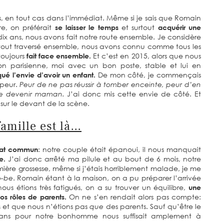
s, en tout cas dans l’immédiat. Même si je sais que Romain
e, on préférait
se laisser le temps
et surtout
acquérir une
ix ans, nous avons fait notre route ensemble. Je considère
ut traversé ensemble, nous avons connu comme tous les
toujours
fait face ensemble.
Et c’est en 2015, alors que nous
ion parisienne, moi avec un bon poste, stable et lui en
é l’envie d’avoir un enfant.
De mon côté, je commençais
 peur.
Peur de ne pas réussir à tomber enceinte, peur d’en
de devenir maman.
J’ai donc mis cette envie de côté. Et
 sur le devant de la scène.
famille est là…
tat commun
: notre couple était épanoui, il nous manquait
e.
J’ai donc arrêté ma pilule et au bout de 6 mois, notre
mière grossesse, même si j’étais horriblement malade, je me
-be
. Romain étant à la maison, on a pu préparer l’arrivée
ous étions très fatigués, on a su trouver un équilibre,
une
os rôles de parents.
On ne s’en rendait alors pas compte:
s
et que nous n’étions pas
que
des parents. Sauf qu’être le
mans pour notre bonhomme nous suffisait amplement à