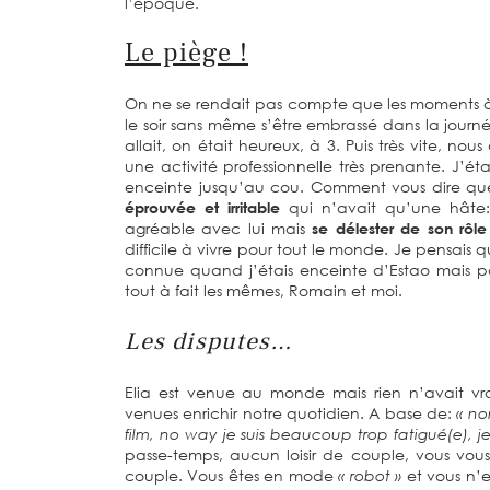
l’époque.
Le piège !
On ne se rendait pas compte que les moments 
le soir sans même s’être embrassé dans la journ
allait, on était heureux, à 3. Puis très vite, no
une activité professionnelle très prenante. J’é
enceinte jusqu’au cou. Comment vous dire qu
éprouvée et irritable
qui n’avait qu’une hâte:
agréable avec lui mais
se délester de son rô
difficile à vivre pour tout le monde. Je pensais q
connue quand j’étais enceinte d’Estao mais pa
tout à fait les mêmes, Romain et moi.
Les disputes…
Elia est venue au monde mais rien n’avait vr
venues enrichir notre quotidien. A base de:
« no
film, no way je suis beaucoup trop fatigué(e), j
passe-temps, aucun loisir de couple, vous vo
couple. Vous êtes en mode
« robot »
et vous n’ex