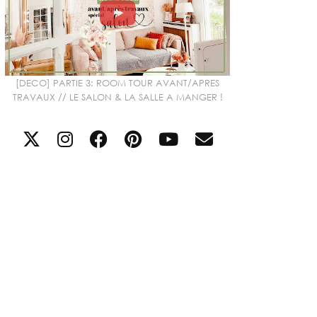
[DECO] PARTIE 3: ROOM TOUR AVANT/APRES
TRAVAUX // LE SALON & LA SALLE A MANGER !