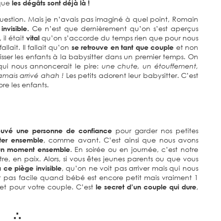
 que
les dégâts sont déjà là !
uestion. Mais je n’avais pas imaginé à quel point, Romain
nvisible.
Ce n’est que dernièrement qu’on s’est aperçus
l était
vital
qu’on s’accorde du temps rien que pour nous
 fallait. Il fallait qu’on
se retrouve en tant que couple
et non
aisser les enfants à la babysitter dans un premier temps. On
ui nous annoncerait le pire:
une chute, un étouffement,
amais arrivé ahah !
Les petits adorent leur babysitter. C’est
re les enfants.
ouvé une personne de confiance
pour garder nos petites
iter ensemble
, comme avant. C’est ainsi que nous avons
 un moment ensemble
. En soirée ou en journée, c’est notre
tre, en paix. Alors, si vous êtes jeunes parents ou que vous
à ce piège invisible
, qu’on ne voit pas arriver mais qui nous
st pas facile quand bébé est encore petit mais vraiment 1
et pour votre couple. C’est
le secret d’un couple qui dure
,
∴