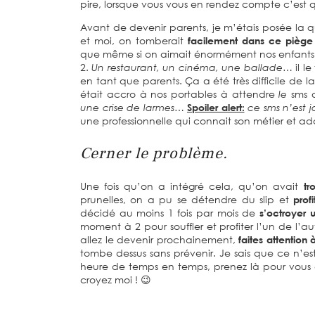
pire, lorsque vous vous en rendez compte c’est
Avant de devenir parents, je m’étais posée la q
et moi, on tomberait
facilement dans ce piège i
que même si on aimait énormément nos enfants, i
2.
Un restaurant, un cinéma, une ballade…
il le
en tant que parents. Ça a été très difficile de l
était accro à nos portables à attendre
le
sms q
une crise de larmes…
Spoiler alert:
ce sms n’est j
une professionnelle qui connait son métier et ado
Cerner le problème.
Une fois qu’on a intégré cela, qu’on avait
tr
prunelles, on a pu se détendre du slip et
prof
décidé au moins 1 fois par mois de
s’octroyer
moment à 2 pour souffler et profiter l’un de l’au
allez le devenir prochainement,
faites attention 
tombe dessus sans prévenir. Je sais que ce n’e
heure de temps en temps, prenez là pour vous 
croyez moi ! 😉