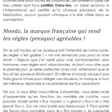
culottes
safe
pour toutes les utilisatrices. Les différents types de
tissu utilisés sont tous
certifiés Oeko-tex
, un label reconnu à
l’international qui certifie qu’à chaque processus de la
fabrication, aucun produit chimique n’a été utilisé dans sa
conception.
Moodz, la marque française qui rend
les règles (presque) agréables !
On le sait toutes, et ce quelque soit l’intensité de notre cycle,
les règles c’est galère !
– ne me remerciez pas pour la rime
ahah !
Depuis que j’ai opté pour une contraception sans
hormone, mes règles sont abondantes. Autant vous dire que
le premier jour, je reste calfeutrer chez moi, attendant que le
flux et les douleurs diminuent. Et même si Moodz ne peut pas
faire grand chose pour alléger ces douleurs, la marque a tout
de même su répondre à ce problème de flux abondant.
Hé oui,
si vous êtes vous-même concernée, vous serez ravie
d’apprendre qu’en fonction du modèle de culotte, vous
pourrez choisir entre
« flux moyen »
,
« grand » flux »
et
« très
grand flux »
. Ça ne vous parle pas beaucoup ? Pour parler
de façon plus concrète, pour le « flux moyen », la capacité