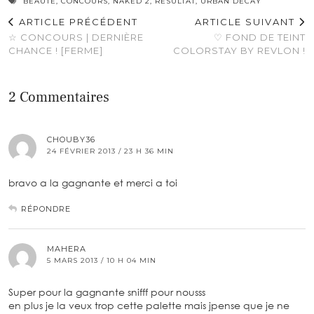
BEAUTÉ
,
CONCOURS
,
NAKED 2
,
RÉSULTAT
,
URBAN DECAY
ARTICLE PRÉCÉDENT
ARTICLE SUIVANT
☆ CONCOURS | DERNIÈRE
♡ FOND DE TEINT
CHANCE ! [FERME]
COLORSTAY BY REVLON !
2 Commentaires
CHOUBY36
24 FÉVRIER 2013 / 23 H 36 MIN
bravo a la gagnante et merci a toi
RÉPONDRE
MAHERA
5 MARS 2013 / 10 H 04 MIN
Super pour la gagnante snifff pour nousss
en plus je la veux trop cette palette mais jpense que je ne