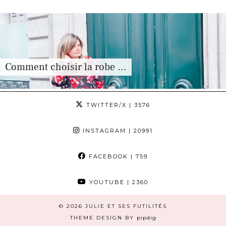
Comment choisir la robe …
TWITTER/X
| 3576
INSTAGRAM
| 20991
FACEBOOK
| 759
YOUTUBE
| 2360
© 2026
JULIE ET SES FUTILITÉS
THEME DESIGN BY
pipdig