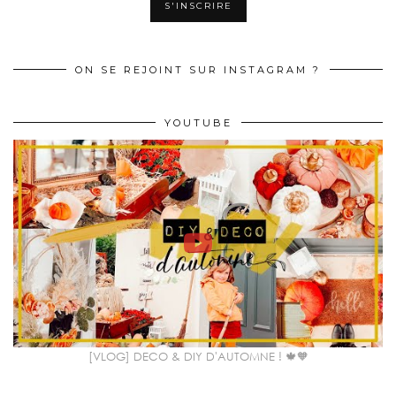
ON SE REJOINT SUR INSTAGRAM ?
YOUTUBE
[VLOG] DECO & DIY D'AUTOMNE ! 🍁🧡