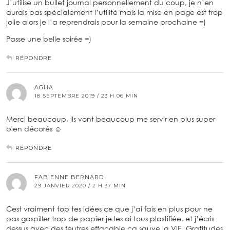
J’utilise un bullet journal personnellement du coup, je n’en
aurais pas spécialement l’utilité mais la mise en page est trop
jolie alors je l’a reprendrais pour la semaine prochaine =)
Passe une belle soirée =)
RÉPONDRE
AGHA
18 SEPTEMBRE 2019 / 23 H 06 MIN
Merci beaucoup, ils vont beaucoup me servir en plus super
bien décorés ☺️
RÉPONDRE
FABIENNE BERNARD
29 JANVIER 2020 / 2 H 37 MIN
Cest vraiment top tes idées ce que j’ai fais en plus pour ne
pas gaspiller trop de papier je les ai tous plastifiée, et j’écris
dessus avec des feutres effacable.ça sauve la VIE. Gratitudes