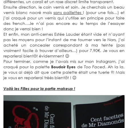
différentes, un corail et un rose discret limite transparent.
Ensuite direction, le coin vernis et soin. Je cherchais un beau
vernis blanc nacré mais
sans paillettes
! (pour une fois…) et
j’ai craqué pour un vernis qui s’utilise en principe pour faire
des french…Je n’ai pas encore eu le temps de l’essayer
donc je verrai bien !
Et enfin, mon anti-cernes Estée Lauder étant vide et n’ayant
pas les moyens pour l’instant de me tourner vers le Nars, j’ai
acheté un concealer correspondant à ma teinte (pas
vraiment facile à trouver d’ailleurs…) pour 7,90€. Je vous en
reparlerai bientôt évidemment 😉
Pour terminer, comme je l’avais mis sur mon Instagram, j’ai
craqué pour la palette
Boudoir Eyes
de
Too Faced
. Ah la la,
je vous ai déjà dit que cette palette était une tuerie ?! Mais
je vous en reparlerai trèès bientôt ! 😉
Voilà les Filles pour la partie makeup !