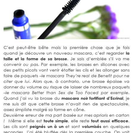
C’est peut-être bête mais la première chose que je fais
quand je découvre un nouveau mascara, c’est regarder
la
taille et la forme de sa brosse
. Je sais d’emblée s’il va me
convenir
ou pas
. Par exemple, les brosses en silicones avec
des petits picots vont venir étoffer les cils et les allonger sans
faire de paquets –
le mascara They’re real de Benefit pour ne
citer que lui
. Alors que, à contrario, une brosse épaisse va
donner du volume au risque de laisser de nombreux paquets
–
le mascara Better than Sex de Too Faced par exemple
.
Quand j’ai vu la brosse du
mascara noir fortifiant d’Ecrinal
, je
me suis dit que cette brosse n’avait rien de spectaculaire,
assez simpliste malgré sa forme en cône.
Deuxième erreur de ma part basée sur mes aprioris en carton
!
Même si elle est
toute simple
, elle reste
tout aussi efficace
.
Les cils sont
peignés un à un
et sont
volumisés
en quelques
secondes. J’ai été bluffée dès la première couche. On voit