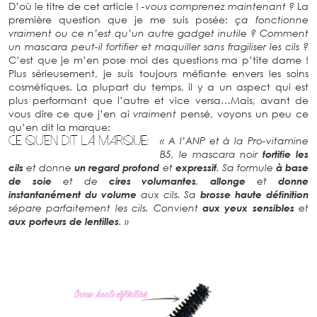
D’où le titre de cet article !
-vous comprenez maintenant ?
La
première question que je me suis posée:
ça fonctionne
vraiment ou ce n’est qu’un autre gadget inutile ? Comment
un mascara peut-il fortifier et maquiller sans fragiliser les cils ?
C’est que je m’en pose moi des questions ma p’tite dame !
Plus sérieusement, je suis toujours méfiante envers les soins
cosmétiques. La plupart du temps, il y a un aspect qui est
plus performant que l’autre et vice versa…Mais, avant de
vous dire ce que j’en ai
vraiment
pensé, voyons un peu ce
qu’en dit la marque:
« A l’ANP et à la Pro-vitamine
B5, le mascara noir
fortifie les
cils
et donne
un regard profond
et
expressif
. Sa formule
à
base
de soie
et de
cires volumantes
,
allonge
et
donne
instantanément du volume
aux cils. Sa
brosse haute définition
sépare parfaitement les cils. Convient
aux yeux sensibles
et
aux porteurs de lentilles
. »