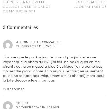
ÉTÉ 2015 | LA NOUVELLE
BOX BEAUTÉ DE
COLLECTION LET’S DANCE
LOOKFANTASTIC !
DE MANUCURIST !
3 Commentaires
ANTOINETTE ET COMPAGNIE
22 MARS 2015 / 13 H 38 MIN
J'avoue que le packaging ne lui rend pas justice, en ne
voyant que la photo sur HC, j'ai failli ne pas cliquer en me
disant : ouhla un mascara bleu électrique, je ne pense pas
apprendre grand chose. Et puis j'ai lu le titre (heureusement
qu'on ne se base pas uniquement sur les photos!) Merci pour
la jolie découverte en tout cas.
RÉPONDRE
SOULET
5 FÉVRIER 2024 / 16 H 04 MIN