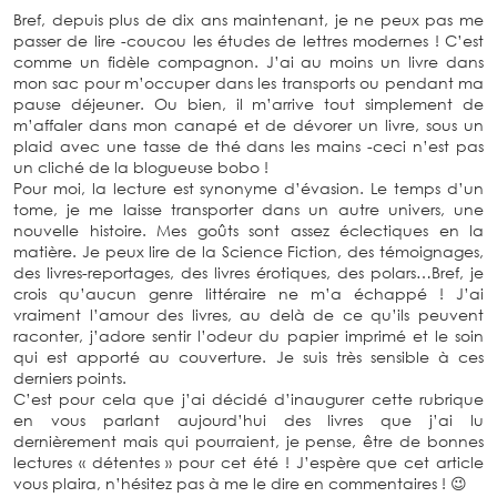
Bref, depuis plus de dix ans maintenant, je ne peux pas me
passer de lire -coucou les études de lettres modernes ! C’est
comme un fidèle compagnon. J’ai au moins un livre dans
mon sac pour m’occuper dans les transports ou pendant ma
pause déjeuner. Ou bien, il m’arrive tout simplement de
m’affaler dans mon canapé et de dévorer un livre, sous un
plaid avec une tasse de thé dans les mains -ceci n’est pas
un cliché de la blogueuse bobo !
Pour moi, la lecture est synonyme d’évasion. Le temps d’un
tome, je me laisse transporter dans un autre univers, une
nouvelle histoire. Mes goûts sont assez éclectiques en la
matière. Je peux lire de la Science Fiction, des témoignages,
des livres-reportages, des livres érotiques, des polars…Bref, je
crois qu’aucun genre littéraire ne m’a échappé ! J’ai
vraiment l’amour des livres, au delà de ce qu’ils peuvent
raconter, j’adore sentir l’odeur du papier imprimé et le soin
qui est apporté au couverture. Je suis très sensible à ces
derniers points.
C’est pour cela que j’ai décidé d’inaugurer cette rubrique
en vous parlant aujourd’hui des livres que j’ai lu
dernièrement mais qui pourraient, je pense, être de bonnes
lectures « détentes » pour cet été ! J’espère que cet article
vous plaira, n’hésitez pas à me le dire en commentaires ! 😉