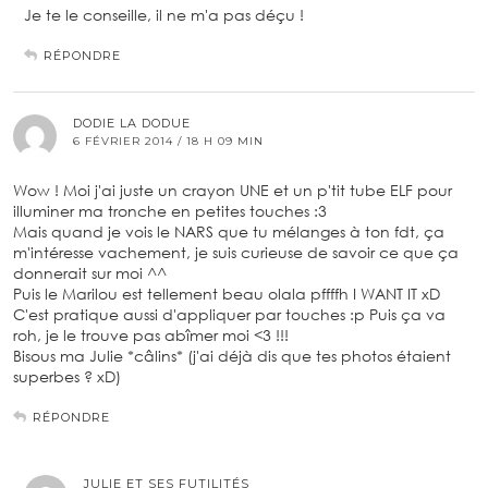
Je te le conseille, il ne m'a pas déçu !
RÉPONDRE
DODIE LA DODUE
6 FÉVRIER 2014 / 18 H 09 MIN
Wow ! Moi j'ai juste un crayon UNE et un p'tit tube ELF pour
illuminer ma tronche en petites touches :3
Mais quand je vois le NARS que tu mélanges à ton fdt, ça
m'intéresse vachement, je suis curieuse de savoir ce que ça
donnerait sur moi ^^
Puis le Marilou est tellement beau olala pffffh I WANT IT xD
C'est pratique aussi d'appliquer par touches :p Puis ça va
roh, je le trouve pas abîmer moi <3 !!!
Bisous ma Julie *câlins* (j'ai déjà dis que tes photos étaient
superbes ? xD)
RÉPONDRE
JULIE ET SES FUTILITÉS