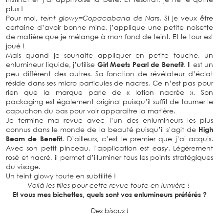
plus !
Pour moi,
teint glowy=Copacabana de Nars
. Si je veux être
certaine d’avoir bonne mine, j’applique une petite noisette
de matière que je mélange à mon fond de teint. Et le tour est
joué !
Mais quand je souhaite appliquer en petite touche, un
enlumineur liquide, j’utilise
Girl Meets Pearl de Benefit
. Il est un
peu différent des autres. Sa fonction de révélateur d’éclat
réside dans ses micro particules de nacres. Ce n’est pas pour
rien que la marque parle de « lotion nacrée ». Son
packaging est également original puisqu’il suffit de tourner le
capuchon du bas pour voir apparaitre la matière.
Je termine ma revue avec l’un des enlumineurs les plus
connus dans le monde de la beauté puisqu’il s’agit de
High
Beam de Benefit
. D’ailleurs, c’est le premier que j’ai acquis.
Avec son petit pinceau, l’application est
easy
. Légèrement
rosé et nacré, il permet d’illuminer tous les points stratégiques
du visage.
Un teint glowy toute en subtilité !
Voilà les filles pour cette revue toute en lumière !
Et vous mes bichettes, quels sont vos enlumineurs préférés ?
Des bisous !