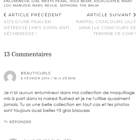
ENLUMINEUR
,
GIRL MEETS PEARL
,
HIGH BEAM
,
HIGHLIGHTER
,
MARY
LOU MANIZER
,
NARS
,
REVUE
,
SEPHORA
,
THE BALM
ARTICLE PRÉCÉDENT
ARTICLE SUIVANT
SOS D’UNE PEAU EN
RAPPEL CONCOURS LILLY
DÉTRESSE | MES SOINS ANTI
JANA | LE CONCOURS SE
SÉCHERESSE !
TERMINE CE SOIR !
13 Commentaires
BEAUTYCURLS
6 FÉVRIER 2014 / 16 H 29 MIN
Je n'ai aucun enlumineur dans ma collection de maquillage
mis à part dans la naked flushed et je ne l'utilise quasiment
jamais. Tu as une belle collection en tout cas et tes photos
sont toujours aussi belles <3 gros bisoussss
RÉPONDRE