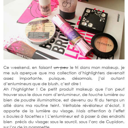
Ce weekend, en faisant
un peu
le tri dans mon makeup, je
me suis aperçue que ma collection d’highlighters devenait
assez importante, puisque, désormais, j’ai autant
d’enlumineurs que de blush, c’est dire !
Ah l’highlighter
! Ce petit produit makeup que l’on peut
trouver sous le doux nom d’
enlumineur
, de
touche lumière
ou
bien de
poudre illuminatrice
, est devenu au fil du temps un
allié dans ma routine teint. Véritable révélateur d’éclat, il
apporte de la lumière au visage. Mais attention à l’effet
«
boules à facettes
» ! L’enlumineur est à poser à des endroits
bien précis du visage: sous le sourcil, sous l’arc de Cupidon,
sur l’os de la pommette…