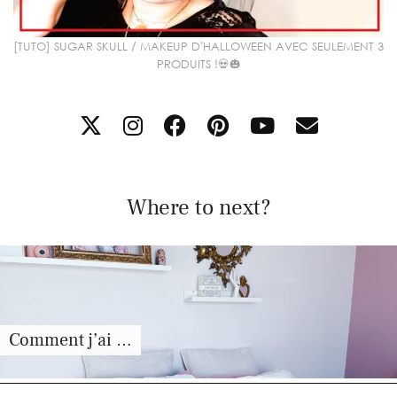
[TUTO] SUGAR SKULL / MAKEUP D'HALLOWEEN AVEC SEULEMENT 3
PRODUITS !💀🎃
Where to next?
Comment j’ai …