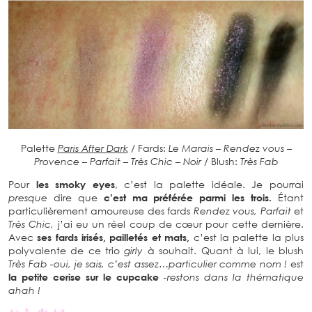
Palette
Paris After Dark
/ Fards:
Le Marais – Rendez vous –
Provence – Parfait – Très Chic – Noir
/ Blush:
Très Fab
Pour
les smoky eyes
, c’est la palette idéale. Je pourrai
presque
dire que
c’est ma préférée parmi les trois.
Étant
particulièrement amoureuse des fards
Rendez vous,
Parfait
et
Très Chic,
j’ai eu un réel coup de cœur pour cette dernière.
Avec
ses fards irisés, pailletés et mats,
c’est la palette la plus
polyvalente de ce trio
girly
à souhait. Quant à lui, le blush
Très Fab
-oui, je sais, c’est assez…particulier comme nom !
est
la petite cerise sur le cupcake
-restons dans la thématique
ahah !