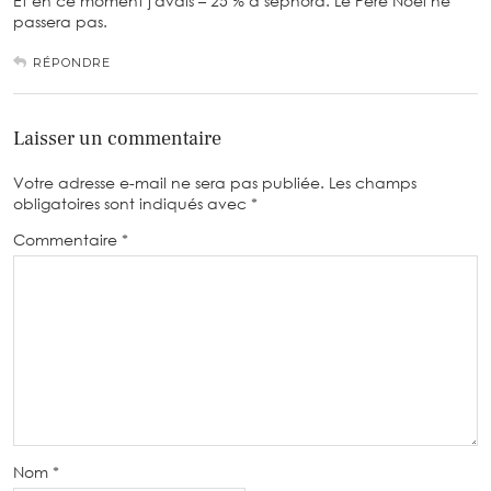
Et en ce moment j'avais – 25 % à sephora. Le Père Noel ne
passera pas.
RÉPONDRE
Laisser un commentaire
Votre adresse e-mail ne sera pas publiée.
Les champs
obligatoires sont indiqués avec
*
Commentaire
*
Nom
*