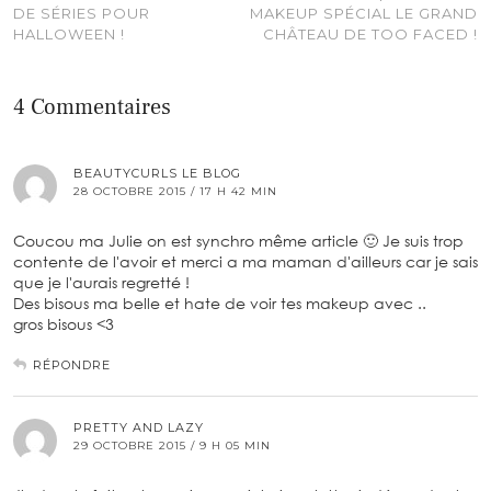
DE SÉRIES POUR
MAKEUP SPÉCIAL LE GRAND
HALLOWEEN !
CHÂTEAU DE TOO FACED !
4 Commentaires
BEAUTYCURLS LE BLOG
28 OCTOBRE 2015 / 17 H 42 MIN
Coucou ma Julie on est synchro même article 🙂 Je suis trop
contente de l'avoir et merci a ma maman d'ailleurs car je sais
que je l'aurais regretté !
Des bisous ma belle et hate de voir tes makeup avec ..
gros bisous <3
RÉPONDRE
PRETTY AND LAZY
29 OCTOBRE 2015 / 9 H 05 MIN