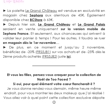
► La palette
Le Grand Château
est vendue en exclusivité en
magasin chez
Sephora
aux alentours de 45€. Également
disponible chez
BCStore
à 63€.
► Depuis hier soir,
Le Grand Château
et
Le Grand Palais
seraient en vente uniquement
sur la version mobile de
Sephora France.
Et seulement, aux chanceuses qui arrivent à
valider leur panier à temps ! Pour les autres, il faudra se ruer
en magasin dès le 1er novembre
…
► De plus, en ce moment et jusqu’au 2 novembre,
bénéficiez de -20% (
FRS5JB1
) sur vos achats et de -25% dès le
2ème produits achetés (
FRS5JB2
) juste
ici
.
Et vous les filles, pensez-vous craquer pour la collection de
Noël de Too Faced ?
Si oui, pour quel élément votre cœur flancherait-il ?
Je vous donne rendez-vous demain, même heure même
endroit, pour vous montrer les deux makeup que j’ai réalisé !
Vous allez voir à quel point cette collection exclusive dépote
😉