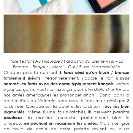
Palette
Paris Au Naturale
/ Fards:
Pot du crème – Fifi – La
Femme – Bonjour – Merci – Oui
/ Blush:
Mademoiselle
Chaque palette contient
6 fards ainsi qu’un blush / bronzer
totalement inédits.
Personnellement, j’adore le fait
d’avoir
nommé les fards avec des noms typiquement français
-même
si parfois, ça ne veut rien dire, ça peut être drôle d’entendre
nos amies américaines les prononcer ahah !
Donc, dans la
palette
Paris au Naturale
, vous avez 3 fards mats ainsi que 3
fards irisés. Quelque soit la palette, les fards sont
tous très bien
pigmentés
. Même si une fois swatchés, ils peuvent paraitre
poudreux
, la matière accroche parfaitement bien le
pinceau,
empêchant un maximum les chutes
. Mais mon gros
de coup de cœur de cette palette revient au blush