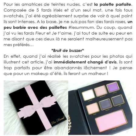
Pour les amatrices de teintes nudes, c’est
la palette parfaite
.
Composée de 5 fards irisés et d’un seul mat, une fois tous
swatchés, j’ai été agréablement surprise de voir à quel point
ils sont intenses. A la base, je ne suis pas fan des fards roses,
un
peu barbie avec des paillettes
#lesummum. Du coup, quand
j’ai vu les fards
Fleur
et
Je t’aime,
j’ai tout de suite eu peur en
me disant que ces deux là ne seraient malheureusement pas
mes préférés…
*Bruit de buzzer*
En effet, quand j’ai réalisé les swatches pour les photos qui
illustrent cet article, j’ai
immédiatement changé d’avis
, ils sont
trop parfaits pour être abandonnés lâchement ! Je pense
que pour un makeup d’été, ils feront un malheur !