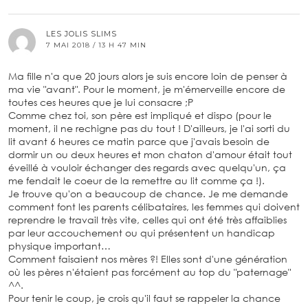
LES JOLIS SLIMS
7 MAI 2018 / 13 H 47 MIN
Ma fille n'a que 20 jours alors je suis encore loin de penser à
ma vie "avant". Pour le moment, je m'émerveille encore de
toutes ces heures que je lui consacre ;P
Comme chez toi, son père est impliqué et dispo (pour le
moment, il ne rechigne pas du tout ! D'ailleurs, je l'ai sorti du
lit avant 6 heures ce matin parce que j'avais besoin de
dormir un ou deux heures et mon chaton d'amour était tout
éveillé à vouloir échanger des regards avec quelqu'un, ça
me fendait le coeur de la remettre au lit comme ça !).
Je trouve qu'on a beaucoup de chance. Je me demande
comment font les parents célibataires, les femmes qui doivent
reprendre le travail très vite, celles qui ont été très affaiblies
par leur accouchement ou qui présentent un handicap
physique important…
Comment faisaient nos mères ?! Elles sont d'une génération
où les pères n'étaient pas forcément au top du "paternage"
^^.
Pour tenir le coup, je crois qu'il faut se rappeler la chance