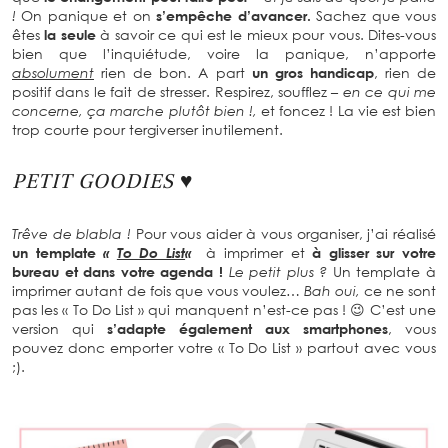
!
On panique et on
s’empêche d’avancer.
Sachez que vous
êtes
la seule
à savoir ce qui est le mieux pour vous. Dites-vous
bien que l’inquiétude, voire la panique, n’apporte
absolument
rien de bon. A part
un gros handicap
, rien de
positif dans le fait de stresser. Respirez, soufflez
– en ce qui me
concerne, ça marche plutôt bien !,
et foncez ! La vie est bien
trop courte pour tergiverser inutilement.
PETIT GOODIES ♥
Trêve de blabla !
Pour vous aider à vous organiser, j’ai réalisé
un template
«
To Do List
«
à imprimer et
à glisser sur votre
bureau et dans votre agenda !
Le petit plus ?
Un template à
imprimer autant de fois que vous voulez…
Bah oui,
ce ne sont
pas les « To Do List » qui manquent n’est-ce pas ! 😉 C’est une
version qui
s’adapte également aux smartphones
, vous
pouvez donc emporter votre « To Do List » partout avec vous
;).