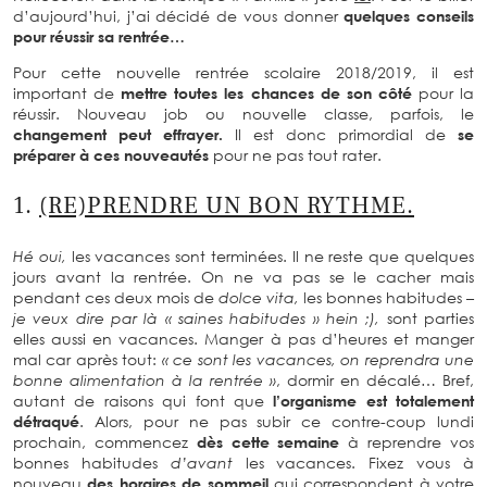
d’aujourd’hui, j’ai décidé de vous donner
quelques conseils
pour réussir sa rentrée…
Pour cette nouvelle rentrée scolaire 2018/2019, il est
important de
mettre toutes les chances de son côté
pour la
réussir. Nouveau job ou nouvelle classe, parfois, le
changement peut effrayer.
Il est donc primordial de
se
préparer à ces nouveautés
pour ne pas tout rater.
1.
(RE)PRENDRE UN BON RYTHME.
Hé oui,
les vacances sont terminées. Il ne reste que quelques
jours avant la rentrée. On ne va pas se le cacher mais
pendant ces deux mois de
dolce vita,
les bonnes habitudes
–
je veux dire par là « saines habitudes » hein ;),
sont parties
elles aussi en vacances. Manger à pas d’heures et manger
mal car après tout:
« ce sont les vacances, on reprendra une
bonne alimentation à la rentrée »
, dormir en décalé… Bref,
autant de raisons qui font que
l’organisme est totalement
détraqué
. Alors, pour ne pas subir ce contre-coup lundi
prochain, commencez
dès cette semaine
à reprendre vos
bonnes habitudes
d’avant
les vacances. Fixez vous à
nouveau
des horaires de sommeil
qui correspondent à votre