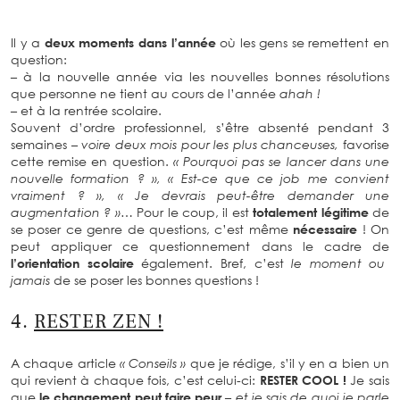
Il y a
deux moments dans l’année
où les gens se remettent en
question:
– à la nouvelle année via les nouvelles bonnes résolutions
que personne ne tient au cours de l’année
ahah !
– et à la rentrée scolaire.
Souvent d’ordre professionnel, s’être absenté pendant 3
semaines
– voire deux mois pour les plus chanceuses,
favorise
cette remise en question.
« Pourquoi pas se lancer dans une
nouvelle formation ? », « Est-ce que ce job me convient
vraiment ? », « Je devrais peut-être demander une
augmentation ? »…
Pour le coup, il est
totalement légitime
de
se poser ce genre de questions, c’est même
nécessaire
! On
peut appliquer ce questionnement dans le cadre de
l’orientation scolaire
également. Bref, c’est
le moment ou
jamais
de se poser les bonnes questions !
4.
RESTER ZEN !
A chaque article
« Conseils »
que je rédige, s’il y en a bien un
qui revient à chaque fois, c’est celui-ci:
RESTER COOL !
Je sais
que
le changement peut faire peur
– et je sais de quoi je parle