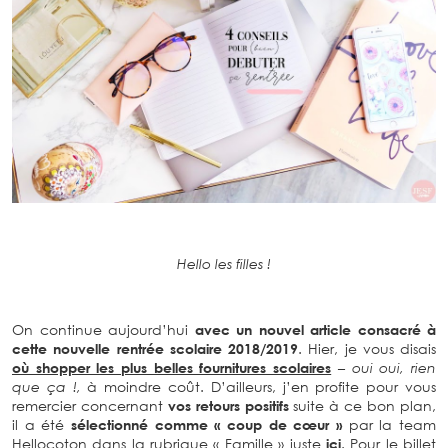
Hello les filles !
On continue aujourd’hui
avec un nouvel article consacré à
cette nouvelle rentrée scolaire 2018/2019
. Hier, je vous disais
où shopper les plus belles fournitures scolaires
– oui oui, rien
que ça !,
à moindre coût. D’ailleurs, j’en profite pour vous
remercier concernant
vos retours positifs
suite à ce bon plan,
il a été
sélectionné comme « coup de cœur »
par la team
Hellocoton dans la rubrique « Famille » juste
ici
. Pour le billet