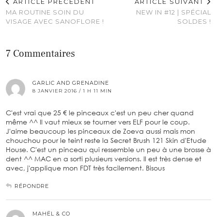
ARTICLE PRÉCÉDENT
ARTICLE SUIVANT
MA ROUTINE SOIN DU
NEW IN #12 | SPÉCIAL
VISAGE AVEC SANOFLORE !
SOLDES !
7 Commentaires
GARLIC AND GRENADINE
8 JANVIER 2016 / 1 H 11 MIN
C'est vrai que 25 € le pinceaux c'est un peu cher quand
même ^^ Il vaut mieux se tourner vers ELF pour le coup.
J'aime beaucoup les pinceaux de Zoeva aussi mais mon
chouchou pour le teint reste la Secret Brush 121 Skin d'Etude
House. C'est un pinceau qui ressemble un peu à une brosse à
dent ^^ MAC en a sorti plusieurs versions. Il est très dense et
avec, j'applique mon FDT très facilement. Bisous
RÉPONDRE
MAHËL & CO