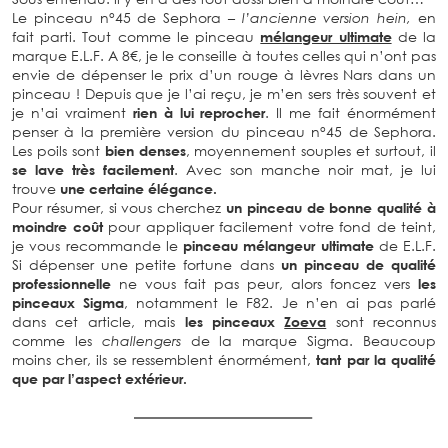
Le pinceau n°45 de Sephora
– l’ancienne version hein,
en
fait parti. Tout comme le pinceau
mélangeur ultimate
de la
marque E.L.F. A 8€, je le conseille à toutes celles qui n’ont pas
envie de dépenser le prix d’un rouge à lèvres Nars dans un
pinceau ! Depuis que je l’ai reçu, je m’en sers très souvent et
je n’ai vraiment
rien à lui reprocher
. Il me fait énormément
penser à la première version du pinceau n°45 de Sephora.
Les poils sont
bien denses
, moyennement souples et surtout, il
se lave très facilement
. Avec son manche noir mat, je lui
trouve
une certaine élégance.
Pour résumer, si vous cherchez
un pinceau de bonne qualité à
moindre coût
pour appliquer facilement votre fond de teint,
je vous recommande le
pinceau mélangeur ultimate
de E.L.F.
Si dépenser une petite fortune dans
un pinceau de qualité
professionnelle
ne vous fait pas peur, alors foncez vers
les
pinceaux Sigma
, notamment le F82. Je n’en ai pas parlé
dans cet article, mais
les pinceaux
Zoeva
sont reconnus
comme les
challengers
de la marque Sigma. Beaucoup
moins cher, ils se ressemblent énormément,
tant par la qualité
que par l’aspect extérieur.