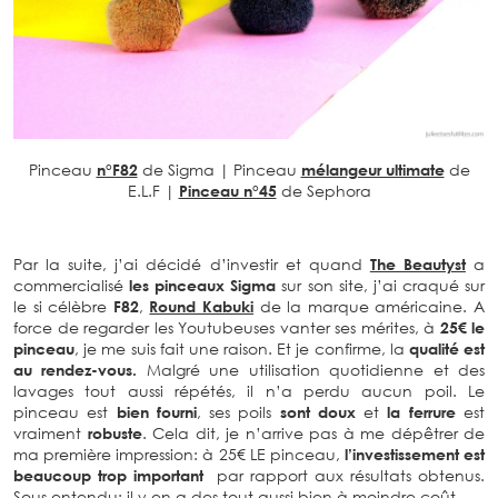
Pinceau
n°F82
de Sigma | Pinceau
mélangeur ultimate
de
E.L.F |
Pinceau n°45
de Sephora
Par la suite, j’ai décidé d’investir et quand
The Beautyst
a
commercialisé
les pinceaux Sigma
sur son site, j’ai craqué sur
le si célèbre
F82
,
Round Kabuki
de la marque américaine. A
force de regarder les Youtubeuses vanter ses mérites, à
25€ le
pinceau
, je me suis fait une raison. Et je confirme, la
qualité est
au rendez-vous.
Malgré une utilisation quotidienne et des
lavages tout aussi répétés, il n’a perdu aucun poil. Le
pinceau est
bien fourni
, ses poils
sont doux
et
la ferrure
est
vraiment
robuste
. Cela dit, je n’arrive pas à me dépêtrer de
ma première impression: à 25€ LE pinceau,
l’investissement est
beaucoup trop important
par rapport aux résultats obtenus.
Sous entendu: il y en a des tout aussi bien à moindre coût…