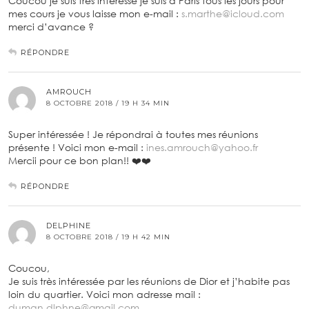
Coucou je suis très intéressé je suis a Paris tous les jours pour
mes cours je vous laisse mon e-mail :
s.marthe@icloud.com
merci d’avance ?
RÉPONDRE
AMROUCH
8 OCTOBRE 2018 / 19 H 34 MIN
Super intéressée ! Je répondrai à toutes mes réunions
présente ! Voici mon e-mail :
ines.amrouch@yahoo.fr
Mercii pour ce bon plan!! ❤️❤️
RÉPONDRE
DELPHINE
8 OCTOBRE 2018 / 19 H 42 MIN
Coucou,
Je suis très intéressée par les réunions de Dior et j’habite pas
loin du quartier. Voici mon adresse mail :
duman.dlphne@gmail.com