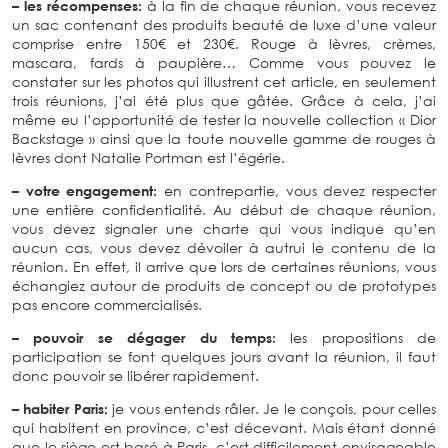
– les récompenses:
à la fin de chaque réunion, vous recevez
un sac contenant des produits beauté de luxe d’une valeur
comprise entre 150€ et 230€. Rouge à lèvres, crèmes,
mascara, fards à paupière… Comme vous pouvez le
constater sur les photos qui illustrent cet article, en seulement
trois réunions, j’ai été plus que gâtée. Grâce à cela, j’ai
même eu l’opportunité de tester la nouvelle collection « Dior
Backstage » ainsi que la toute nouvelle gamme de rouges à
lèvres dont Natalie Portman est l’égérie.
– votre engagement:
en contrepartie, vous devez respecter
une entière confidentialité. Au début de chaque réunion,
vous devez signaler une charte qui vous indique qu’en
aucun cas, vous devez dévoiler à autrui le contenu de la
réunion. En effet, il arrive que lors de certaines réunions, vous
échangiez autour de produits de concept ou de prototypes
pas encore commercialisés.
– pouvoir se dégager du temps:
les propositions de
participation se font quelques jours avant la réunion, il faut
donc pouvoir se libérer rapidement.
– habiter Paris:
je vous entends râler. Je le conçois, pour celles
qui habitent en province, c’est décevant. Mais étant donné
que le siège est basé à Paris, c’est difficilement envisageable