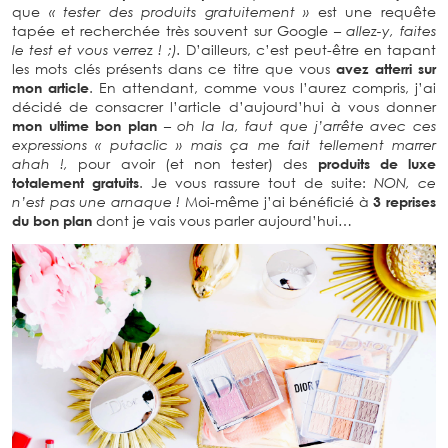
que
« tester des produits gratuitement »
est une requête
tapée et recherchée très souvent sur Google
– allez-y, faites
le test et vous verrez ! ;).
D’ailleurs, c’est peut-être en tapant
les mots clés présents dans ce titre que vous
avez atterri sur
mon article
. En attendant, comme vous l’aurez compris, j’ai
décidé de consacrer l’article d’aujourd’hui à vous donner
mon ultime bon plan
– oh la la, faut que j’arrête avec ces
expressions « putaclic » mais ça me fait tellement marrer
ahah !,
pour avoir (et non tester) des
produits de luxe
totalement gratuits
. Je vous rassure tout de suite:
NON, ce
n’est pas une arnaque !
Moi-même j’ai bénéficié à
3 reprises
du bon plan
dont je vais vous parler aujourd’hui…