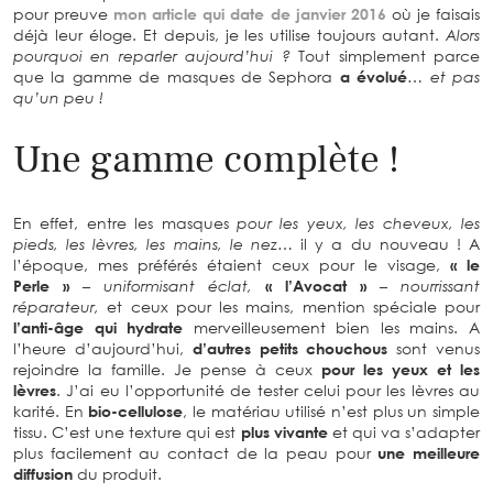
pour preuve
mon article qui date de janvier 2016
où je faisais
déjà leur éloge. Et depuis, je les utilise toujours autant.
Alors
pourquoi en reparler aujourd’hui ?
Tout simplement parce
que la gamme de masques de Sephora
a évolué
…
et pas
qu’un peu !
Une gamme complète !
En effet, entre les masques
pour les yeux, les cheveux, les
pieds, les lèvres, les mains, le nez…
il y a du nouveau ! A
l’époque, mes préférés étaient ceux pour le visage,
« le
Perle »
– uniformisant éclat,
« l’Avocat »
– nourrissant
réparateur,
et ceux pour les mains, mention spéciale pour
l’anti-âge qui hydrate
merveilleusement bien les mains. A
l’heure d’aujourd’hui,
d’autres petits chouchous
sont venus
rejoindre la famille. Je pense à ceux
pour les yeux et les
lèvres
. J’ai eu l’opportunité de tester celui pour les lèvres au
karité. En
bio-cellulose
, le matériau utilisé n’est plus un simple
tissu. C’est une texture qui est
plus vivante
et qui va s’adapter
plus facilement au contact de la peau pour
une meilleure
diffusion
du produit.