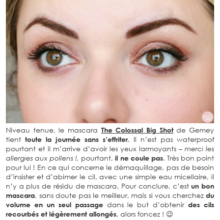
Niveau tenue, le mascara
The Colossal Big Shot
de Gemey
tient
toute la journée sans s’effriter
. Il n’est pas waterproof
pourtant et il m’arrive d’avoir les yeux larmoyants
– merci les
allergies aux pollens !,
pourtant,
il ne coule pas
. Très bon point
pour lui ! En ce qui concerne le démaquillage, pas de besoin
d’insister et d’abimer le cil, avec une simple eau micellaire, il
n’y a plus de résidu de mascara. Pour conclure, c’est
un bon
mascara
, sans doute pas le meilleur, mais si vous cherchez
du
volume en un seul passage
dans le but d’obtenir
des cils
recourbés et légèrement allongés
, alors foncez ! 😉