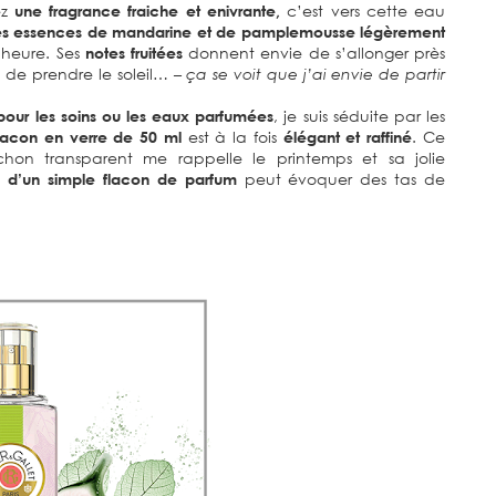
z
une fragrance fraiche et enivrante,
c’est vers cette eau
es essences de mandarine et de pamplemousse légèrement
l’heure. Ses
notes fruitées
donnent envie de s’allonger près
t de prendre le soleil…
– ça se voit que j’ai envie de partir
pour les soins ou les eaux parfumées
, je suis séduite par les
lacon en verre de 50 ml
est à la fois
élégant et raffiné
. Ce
on transparent me rappelle le printemps et sa jolie
é d’un simple flacon de parfum
peut évoquer des tas de