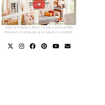
[DECO] PARTIE 3: ROOM TOUR AVANT/APRES
TRAVAUX // LE SALON & LA SALLE A MANGER !