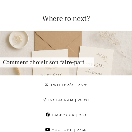
Where to next?
t …
Mutuelle et maternité, à quels 
TWITTER/X
| 3576
INSTAGRAM
| 20991
FACEBOOK
| 759
YOUTUBE
| 2360