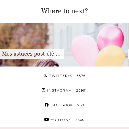
Where to next?
Comment choisir son faire-pa
TWITTER/X
| 3576
INSTAGRAM
| 20991
FACEBOOK
| 759
YOUTUBE
| 2360