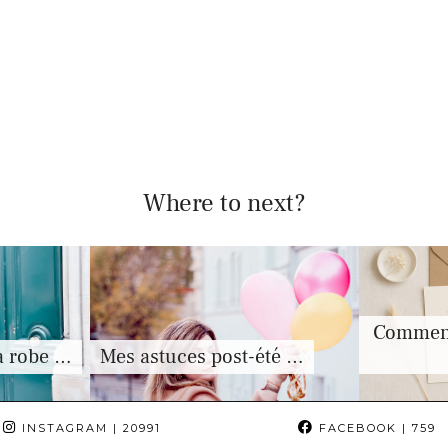
Where to next?
Comment 
a robe …
Mes astuces post-été …
INSTAGRAM
| 20991
FACEBOOK
| 759