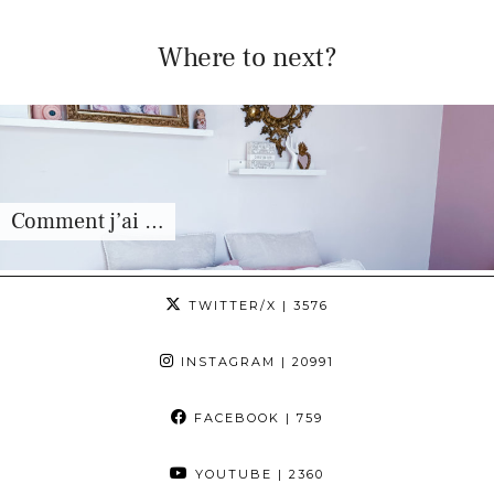
Where to next?
Comment j’ai …
TWITTER/X
| 3576
INSTAGRAM
| 20991
FACEBOOK
| 759
YOUTUBE
| 2360