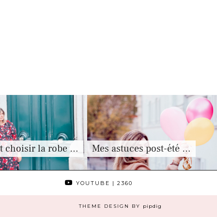
choisir la robe …
Mes astuces post-été …
YOUTUBE
| 2360
THEME DESIGN BY
pipdig