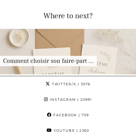
Where to next?
ment choisir son faire-part …
Com
TWITTER/X
| 3576
INSTAGRAM
| 20991
FACEBOOK
| 759
YOUTUBE
| 2360