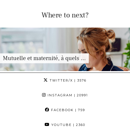
Where to next?
Mutuelle et maternité, à quels …
TWITTER/X
| 3576
INSTAGRAM
| 20991
FACEBOOK
| 759
YOUTUBE
| 2360