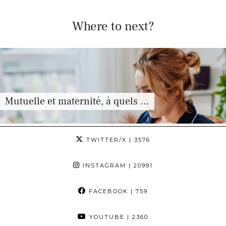
Where to next?
Mutuelle et maternité, à quels …
TWITTER/X
| 3576
INSTAGRAM
| 20991
FACEBOOK
| 759
YOUTUBE
| 2360