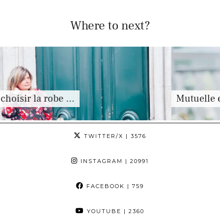
Where to next?
e …
Mutuelle et maternité, 
TWITTER/X
| 3576
INSTAGRAM
| 20991
FACEBOOK
| 759
YOUTUBE
| 2360