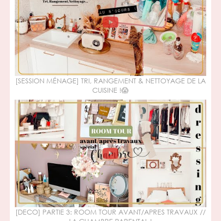
[SESSION MÉNAGE] TRI, RANGEMENT & NETTOYAGE DE LA
CUISINE !😱
[DECO] PARTIE 3: ROOM TOUR AVANT/APRES TRAVAUX //